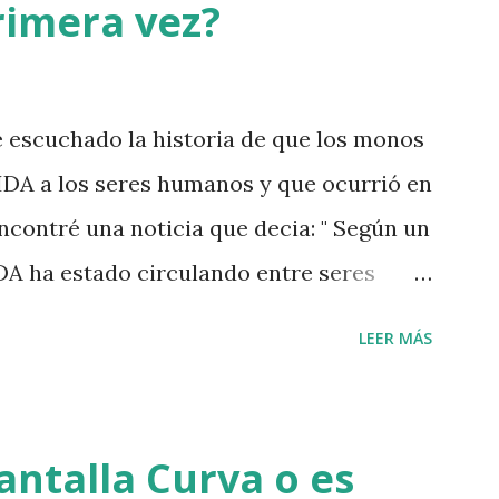
rimera vez?
escuchado la historia de que los monos
IDA a los seres humanos y que ocurrió en
ncontré una noticia que decia: " Según un
IDA ha estado circulando entre seres
o XIX". Desde que se identificó el virus
LEER MÁS
 VIH ), en 1983, los doctores trataron de
desarrollo pero hasta hace poco, sólo se
 más de 25 años de antigüedad y tomada
antalla Curva o es
 del Congo, al compararla con muestras