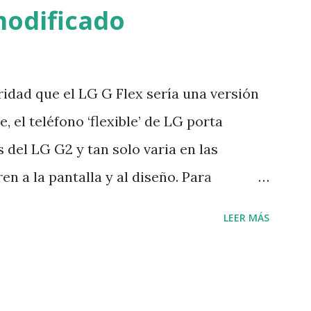
modificado
os recientemente los expertos llegaron
H/SIDA salto de los monos a los humanos
 mismo grupo de investigadores encontró
idad que el LG G Flex sería una versión
 paciente diferente y la compararon con
, el teléfono ‘flexible’ de LG porta
icen que las primeras personas
 del LG G2 y tan solo varia en las
agiaron entre...
en a la pantalla y al diseño. Para
una pantalla de 6 pulgadas con resolución
LEER MÁS
D, también se ha actualizado la batería
,500 mAh que seguramente le darán la
le sumamos las características que ya