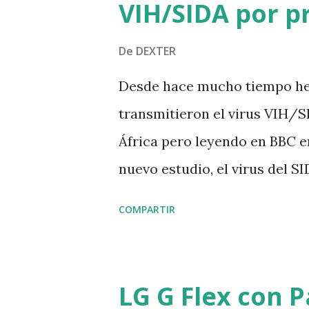
VIH/SIDA por p
De
DEXTER
Desde hace mucho tiempo he 
transmitieron el virus VIH/S
África pero leyendo en BBC e
nuevo estudio, el virus del S
humanos desde finales del sigl
COMPARTIR
de inmunodeficiencia humana (
establecer su procedencia y 
conocía una muestra útil de
LG G Flex con P
en la Republica Democratica