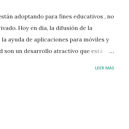
están adoptando para fines educativos , no
ivado. Hoy en día, la difusión de la
 la ayuda de aplicaciones para móviles y
d son un desarrollo atractivo que está
orma en que trasmitimos ideas y
LEER MÁS
hay muchas aplicaciones de android que
 y divulgación de la enseñanza en general a
vas y juegos de inteligencia que pueden
laneta más fácilmente. El desarrollo de
 a los estudiantes manejar mejor sus