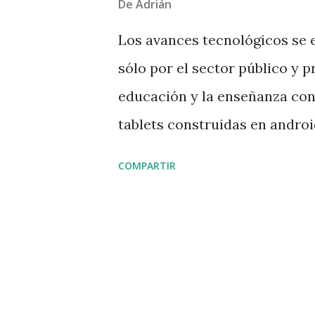
De
Adrián
s
Los avances tecnológicos se 
sólo por el sector público y pr
educación y la enseñanza con
tablets construidas en androi
cambiando por completo la f
COMPARTIR
conocimientos. Hoy en día , 
están facilitando la difusión
través de plataformas educati
llegar a cualquier punto del p
aplicaciones android permite