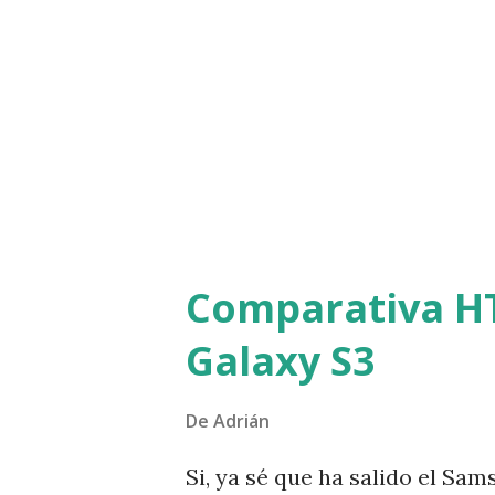
horarios y hacer y gestionar
mucho más fácil. También les
a un precio muy asequible o i
aplicaciones gratuitas . Si l
aplicaciones android con fines 
Comparativa H
Galaxy S3
De
Adrián
Si, ya sé que ha salido el Sa