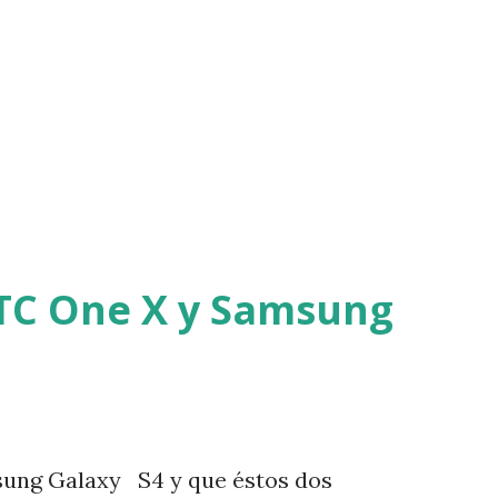
 mejor sus proyectos de una manera
 ayuda a hacer largos cálculos complejos,
ncluso a un precio cero si hay disponibles
os estudiantes comienzan a usar
e...
TC One X y Samsung
msung Galaxy S4 y que éstos dos