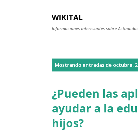
WIKITAL
Informaciones interesantes sobre Actualidad,
E
Mostrando entradas de octubre, 
n
t
¿Pueden las ap
r
ayudar a la edu
a
hijos?
d
a