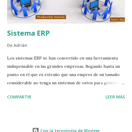
corriendo bajo Android 4.2.2 Jelly Bean. LG G Flex,
novedades en su hardware Dentro de las especif...
Sistema ERP
De
Adrián
Los sistemas ERP se han convertido en una herramienta
indispensable en las grandes empresas, llegando hasta un
punto en el que es extraño que una empres de un tamaño
considerable no tenga un sistemas de estos para gestionar
sus operaciones. ¿Que es un sistema ERP? Los sistemas
COMPARTIR
LEER MÁS
ERPs deben su nombre a la traducción del termino ingles
Entrepraise Resource Planning(ERP) , es decir, Planificación
de Recursos Empresariales y aunque se puede encontrar
más de una definición de lo que es un ERP considero que
Con la tecnología de Blogger