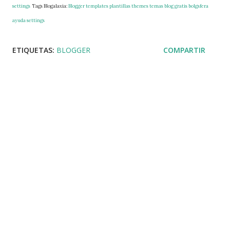
settings
Tags Blogalaxia:
Blogger
templates
plantillas
themes
temas
blog
gratis
bolgsfera
ayuda
settings
ETIQUETAS:
BLOGGER
COMPARTIR