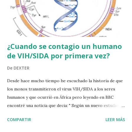
¿Cuando se contagio un humano
de VIH/SIDA por primera vez?
De
DEXTER
Desde hace mucho tiempo he escuchado la historia de que
los monos transmitieron el virus VIH/SIDA a los seres
humanos y que ocurrió en África pero leyendo en BBC
encontré una noticia que decia: " Según un nuevo estudio, el
virus del SIDA ha estado circulando entre seres humanos
COMPARTIR
LEER MÁS
desde finales del siglo XIX". Desde que se identificó el virus
de inmunodeficiencia humana ( VIH ), en 1983, los doctores