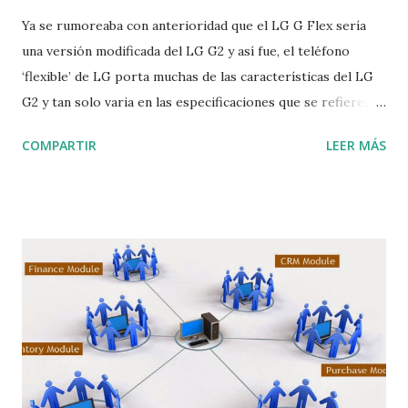
Ya se rumoreaba con anterioridad que el LG G Flex sería
una versión modificada del LG G2 y así fue, el teléfono
‘flexible’ de LG porta muchas de las características del LG
G2 y tan solo varia en las especificaciones que se refieren a
la pantalla y al diseño. Para empezar, el LG G Flex porta una
COMPARTIR
LEER MÁS
pantalla de 6 pulgadas con resolución HD (1280x720) y
tecnología LED, también se ha actualizado la batería para
llegar a unos jugosos 3,500 mAh que seguramente le darán
la autonomía necesaria. A esto le sumamos las
características que ya conocemos; un procesador
Snapdragon 800 de cuatro núcleos corriendo a 2.26 GHz,
GPU Adreno 330, 2GB de memoria RAM LPDDR3, memoria
interna de 32GB y dos cámaras, la principal de 13
megapíxeles y la secundaria de 2.1. Como cualquier teléfono
de gama alta, el LG G Flex cuenta con conectividad:
Bluetooth 4.0, WiFi 802.11ac, NFC y LTE-Advanced