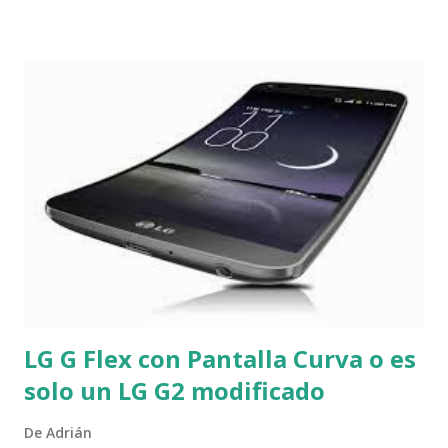
trataron de establecer su procedencia y desarrollo pero
hasta hace poco, sólo se conocía una muestra útil de más
de 25 años de antigüedad y tomada en la Republica
Democratica del Congo, al compararla con muestras de
humanos y monos infectados recientemente los expertos
llegaron a la conclusión de que el VIH/SIDA salto de los
monos a los humanos alrededor de 1930 . Luego el mismo
grupo de investigadores encontró una muestra de sangre
de un paciente diferente y la compararon con la anterior
entonces ahora dicen que las primeras personas infectadas
con el VIH se contagiaron entre...
LG G Flex con Pantalla Curva o es
solo un LG G2 modificado
De
Adrián