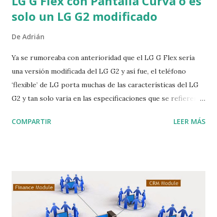
LG G Flex con Pantalla Curva o es
solo un LG G2 modificado
De
Adrián
Ya se rumoreaba con anterioridad que el LG G Flex sería
una versión modificada del LG G2 y así fue, el teléfono
‘flexible’ de LG porta muchas de las características del LG
G2 y tan solo varia en las especificaciones que se refieren a
la pantalla y al diseño. Para empezar, el LG G Flex porta una
COMPARTIR
LEER MÁS
pantalla de 6 pulgadas con resolución HD (1280x720) y
tecnología LED, también se ha actualizado la batería para
llegar a unos jugosos 3,500 mAh que seguramente le darán
la autonomía necesaria. A esto le sumamos las
características que ya conocemos; un procesador
Snapdragon 800 de cuatro núcleos corriendo a 2.26 GHz,
GPU Adreno 330, 2GB de memoria RAM LPDDR3, memoria