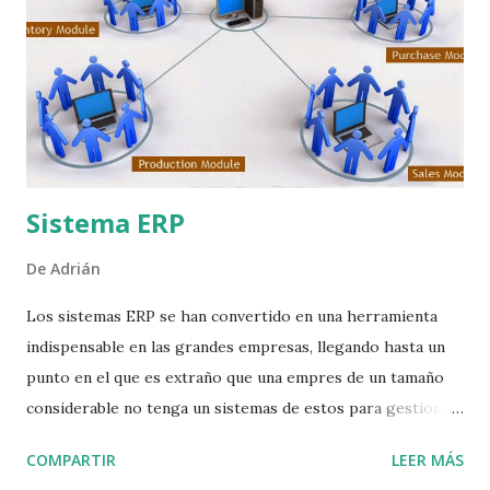
interna de 32GB y dos cámaras, la principal de 13
megapíxeles y la secundaria de 2.1. Como cualquier teléfono
de gama alta, el LG G Flex cuenta con conectividad:
Bluetooth 4.0, WiFi 802.11ac, NFC y LTE-Advanced
corriendo bajo Android 4.2.2 Jelly Bean. LG G Flex,
novedades en su hardware Dentro de las especif...
Sistema ERP
De
Adrián
Los sistemas ERP se han convertido en una herramienta
indispensable en las grandes empresas, llegando hasta un
punto en el que es extraño que una empres de un tamaño
considerable no tenga un sistemas de estos para gestionar
sus operaciones. ¿Que es un sistema ERP? Los sistemas
COMPARTIR
LEER MÁS
ERPs deben su nombre a la traducción del termino ingles