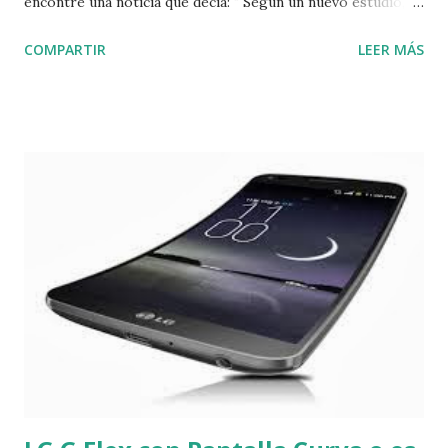
encontré una noticia que decia: " Según un nuevo estudio, el
virus del SIDA ha estado circulando entre seres humanos
COMPARTIR
LEER MÁS
desde finales del siglo XIX". Desde que se identificó el virus
de inmunodeficiencia humana ( VIH ), en 1983, los doctores
trataron de establecer su procedencia y desarrollo pero
hasta hace poco, sólo se conocía una muestra útil de más
de 25 años de antigüedad y tomada en la Republica
Democratica del Congo, al compararla con muestras de
humanos y monos infectados recientemente los expertos
llegaron a la conclusión de que el VIH/SIDA salto de los
monos a los humanos alrededor de 1930 . Luego el mismo
grupo de investigadores encontró una muestra de sangre
de un paciente diferente y la compararon con la anterior
entonces ahora dicen que las primeras personas infectadas
con el VIH se contagiaron entre...