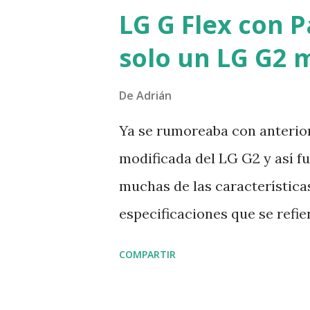
conocía una muestra útil de
LG G Flex con P
en la Republica Democratica
solo un LG G2 
de humanos y monos infectad
a la conclusión de que el VI
De
Adrián
alrededor de 1930 . Luego el
Ya se rumoreaba con anterior
una muestra de sangre de un
modificada del LG G2 y así fue
la anterior entonces ahora d
muchas de las características
infectadas con el VIH se cont
especificaciones que se refier
empezar, el LG G Flex porta 
COMPARTIR
HD (1280x720) y tecnología LE
para llegar a unos jugosos 3