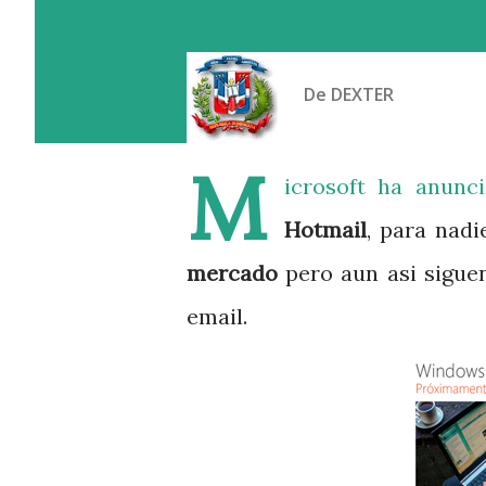
De
DEXTER
M
icrosoft ha anunc
Hotmail
, para nad
mercado
pero aun asi siguen
email.