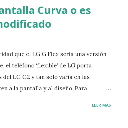
 más de 25 años de antigüedad y tomada
antalla Curva o es
 del Congo, al compararla con muestras
modificado
os recientemente los expertos llegaron
H/SIDA salto de los monos a los humanos
 mismo grupo de investigadores encontró
idad que el LG G Flex sería una versión
 paciente diferente y la compararon con
, el teléfono ‘flexible’ de LG porta
icen que las primeras personas
 del LG G2 y tan solo varia en las
agiaron entre...
en a la pantalla y al diseño. Para
una pantalla de 6 pulgadas con resolución
LEER MÁS
D, también se ha actualizado la batería
,500 mAh que seguramente le darán la