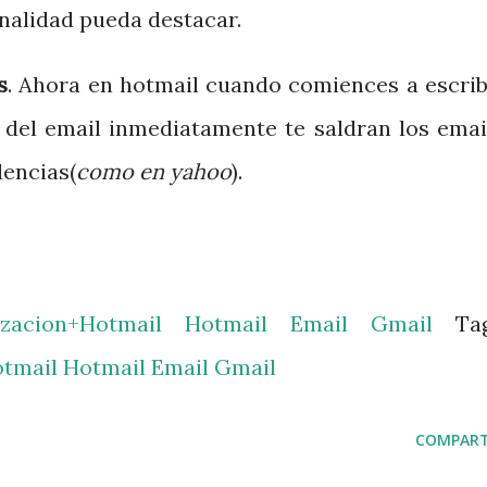
nalidad pueda destacar.
s
. Ahora en hotmail cuando comiences a escrib
o del email inmediatamente te saldran los emai
dencias(
como en yahoo
).
izacion+Hotmail
Hotmail
Email
Gmail
Ta
otmail
Hotmail
Email
Gmail
COMPART