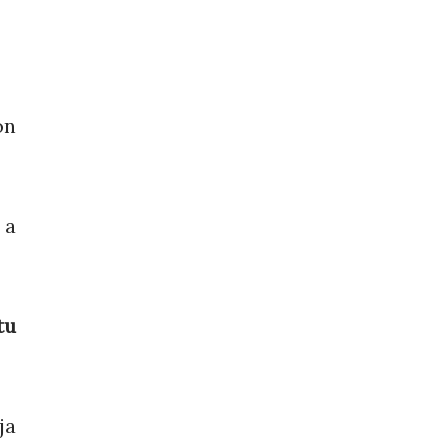
ón
 a
tu
ja