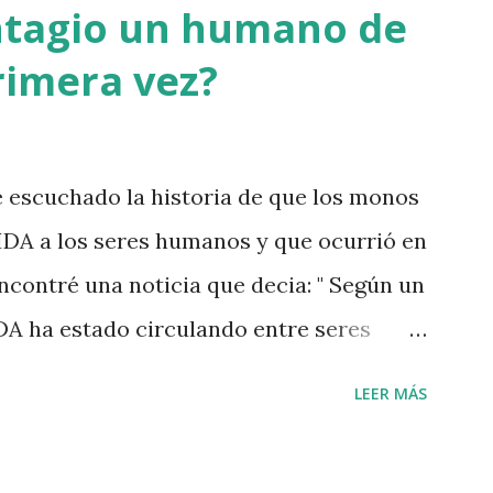
ntagio un humano de
rimera vez?
escuchado la historia de que los monos
IDA a los seres humanos y que ocurrió en
ncontré una noticia que decia: " Según un
IDA ha estado circulando entre seres
o XIX". Desde que se identificó el virus
LEER MÁS
 VIH ), en 1983, los doctores trataron de
desarrollo pero hasta hace poco, sólo se