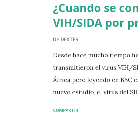
¿Cuando se co
VIH/SIDA por p
De
DEXTER
Desde hace mucho tiempo he 
transmitieron el virus VIH/S
África pero leyendo en BBC e
nuevo estudio, el virus del S
humanos desde finales del sigl
COMPARTIR
de inmunodeficiencia humana (
establecer su procedencia y 