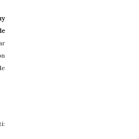
uy
de
ar
on
le
i: