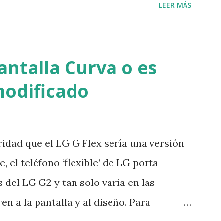
LEER MÁS
 VIH ), en 1983, los doctores trataron de
desarrollo pero hasta hace poco, sólo se
 más de 25 años de antigüedad y tomada
antalla Curva o es
 del Congo, al compararla con muestras
modificado
os recientemente los expertos llegaron
H/SIDA salto de los monos a los humanos
 mismo grupo de investigadores encontró
idad que el LG G Flex sería una versión
 paciente diferente y la compararon con
, el teléfono ‘flexible’ de LG porta
icen que las primeras personas
 del LG G2 y tan solo varia en las
agiaron entre...
en a la pantalla y al diseño. Para