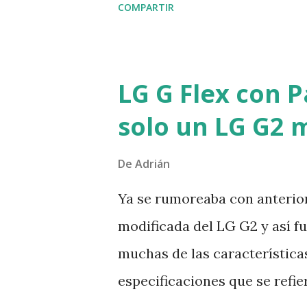
COMPARTIR
de inmunodeficiencia humana (
establecer su procedencia y 
conocía una muestra útil de
LG G Flex con P
en la Republica Democratica
solo un LG G2 
de humanos y monos infectad
a la conclusión de que el VI
De
Adrián
alrededor de 1930 . Luego el
Ya se rumoreaba con anterior
una muestra de sangre de un
modificada del LG G2 y así fue
la anterior entonces ahora d
muchas de las características
infectadas con el VIH se cont
especificaciones que se refier